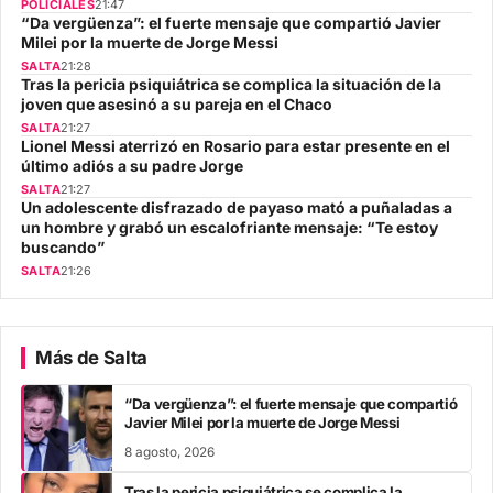
POLICIALES
21:47
“Da vergüenza”: el fuerte mensaje que compartió Javier
Milei por la muerte de Jorge Messi
SALTA
21:28
Tras la pericia psiquiátrica se complica la situación de la
joven que asesinó a su pareja en el Chaco
SALTA
21:27
Lionel Messi aterrizó en Rosario para estar presente en el
último adiós a su padre Jorge
SALTA
21:27
Un adolescente disfrazado de payaso mató a puñaladas a
un hombre y grabó un escalofriante mensaje: “Te estoy
buscando”
SALTA
21:26
Más de Salta
“Da vergüenza”: el fuerte mensaje que compartió
Javier Milei por la muerte de Jorge Messi
8 agosto, 2026
Tras la pericia psiquiátrica se complica la