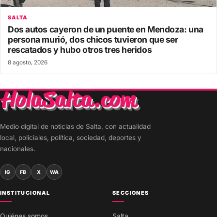
SALTA
Dos autos cayeron de un puente en Mendoza: una
persona murió, dos chicos tuvieron que ser
rescatados y hubo otros tres heridos
8 agosto, 2026
Medio digital de noticias de Salta, con actualidad
local, policiales, política, sociedad, deportes y
nacionales.
IG
FB
X
WA
INSTITUCIONAL
SECCIONES
Quiénes somos
Salta