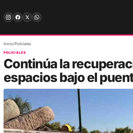
Skip
to
content
Inicio
/
Policiales
POLICIALES
Continúa la recuperac
espacios bajo el puen