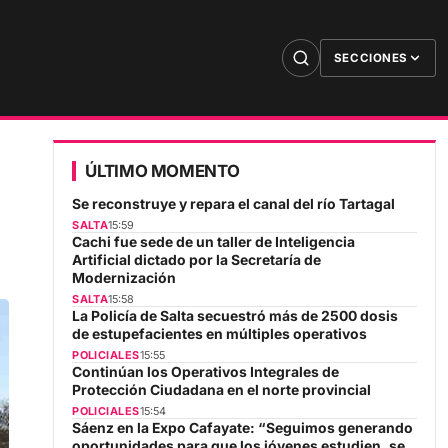
SECCIONES
ÚLTIMO MOMENTO
Se reconstruye y repara el canal del río Tartagal
SALTA
15:59
Cachi fue sede de un taller de Inteligencia
Artificial dictado por la Secretaría de
Modernización
SALTA
15:58
La Policía de Salta secuestró más de 2500 dosis
de estupefacientes en múltiples operativos
POLICIALES
15:55
Continúan los Operativos Integrales de
Protección Ciudadana en el norte provincial
POLICIALES
15:54
Sáenz en la Expo Cafayate: “Seguimos generando
oportunidades para que los jóvenes estudien, se