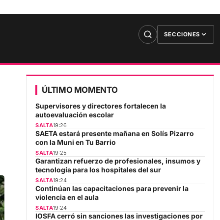
SECCIONES
ÚLTIMO MOMENTO
Supervisores y directores fortalecen la
autoevaluación escolar
SALTA
19:26
SAETA estará presente mañana en Solís Pizarro
con la Muni en Tu Barrio
SALTA
19:25
Garantizan refuerzo de profesionales, insumos y
tecnología para los hospitales del sur
SALTA
19:24
Continúan las capacitaciones para prevenir la
violencia en el aula
SALTA
19:24
IOSFA cerró sin sanciones las investigaciones por
la deuda millonaria y la compra de vacunas