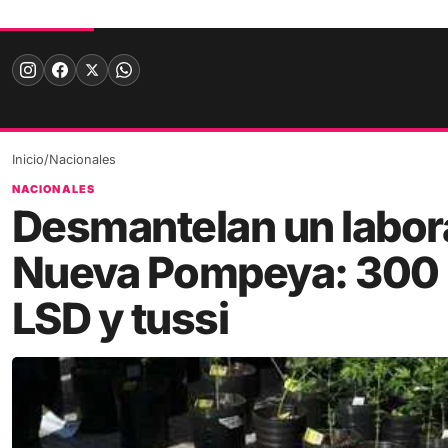
Skip
to
content
Inicio
/
Nacionales
NACIONALES
Desmantelan un labora
Nueva Pompeya: 300 p
LSD y tussi