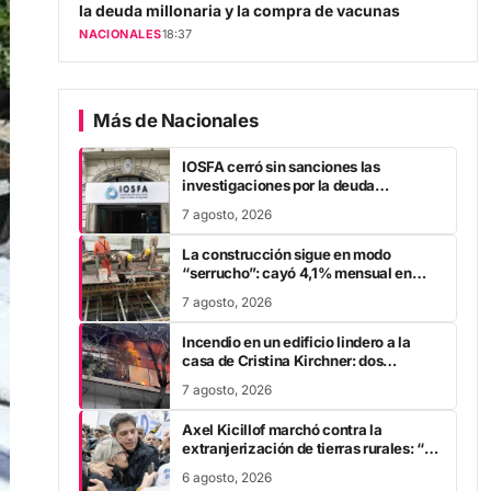
NACIONALES
18:37
Más de Nacionales
IOSFA cerró sin sanciones las
investigaciones por la deuda
millonaria y la compra de vacunas
7 agosto, 2026
La construcción sigue en modo
“serrucho”: cayó 4,1% mensual en
junio y anoto su cuarta baja en el año
7 agosto, 2026
Incendio en un edificio lindero a la
casa de Cristina Kirchner: dos
personas fueron trasladadas por
7 agosto, 2026
inhalación de humo
Axel Kicillof marchó contra la
extranjerización de tierras rurales: “A
Javier Milei se le cae la careta”
6 agosto, 2026