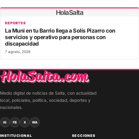
HolaSalta
DEPORTES
La Muni en tu Barrio llega a Solís Pizarro con
servicios y operativo para personas con
discapacidad
7 agosto, 2026
Medio digital de noticias de Salta, con actualidad
local, policiales, política, sociedad, deportes y
nacionales.
IG
FB
X
WA
INSTITUCIONAL
SECCIONES