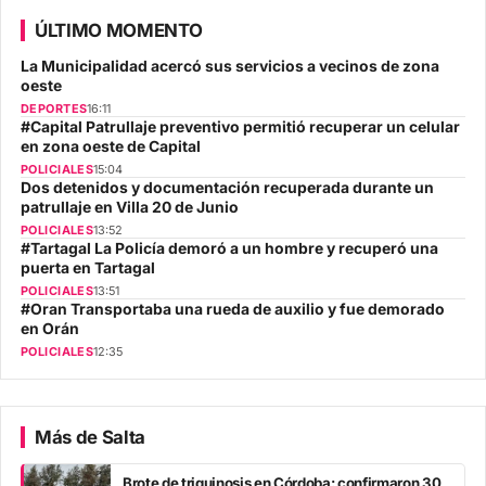
ÚLTIMO MOMENTO
La Municipalidad acercó sus servicios a vecinos de zona
oeste
DEPORTES
16:11
#Capital Patrullaje preventivo permitió recuperar un celular
en zona oeste de Capital
POLICIALES
15:04
Dos detenidos y documentación recuperada durante un
patrullaje en Villa 20 de Junio
POLICIALES
13:52
#Tartagal La Policía demoró a un hombre y recuperó una
puerta en Tartagal
POLICIALES
13:51
#Oran Transportaba una rueda de auxilio y fue demorado
en Orán
POLICIALES
12:35
Más de Salta
Brote de triquinosis en Córdoba: confirmaron 30