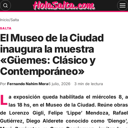
Skip
to
content
Inicio
/
Salta
SALTA
El Museo de la Ciudad
inaugura la muestra
«Güemes: Clásico y
Contemporáneo»
Por
Fernando Nahim Mora
6 julio, 2026
3 min de lectura
L
a exposición queda habilitada el miércoles 8, a
las 18 hs, en el Museo de la Ciudad. Reúne obras
de Lorenzo Gigli, Felipe ‘Lippe’ Mendoza, Rafael
Gutiérrez, Diego Alderete conocido como ‘Diengo’,