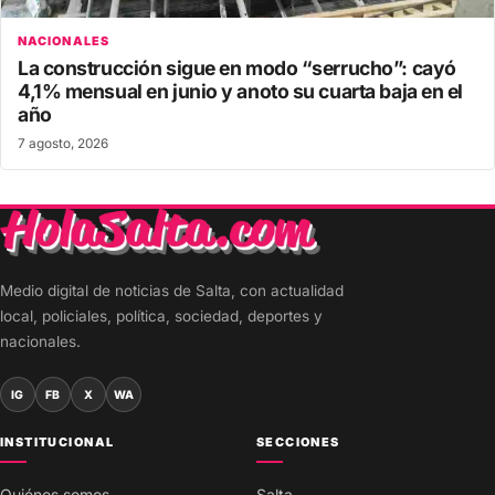
NACIONALES
La construcción sigue en modo “serrucho”: cayó
4,1% mensual en junio y anoto su cuarta baja en el
año
7 agosto, 2026
Medio digital de noticias de Salta, con actualidad
local, policiales, política, sociedad, deportes y
nacionales.
IG
FB
X
WA
INSTITUCIONAL
SECCIONES
Quiénes somos
Salta