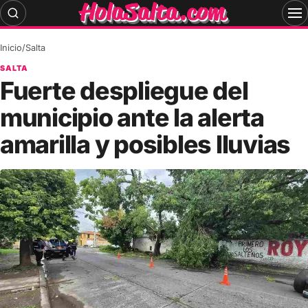
Skip
to
content
Inicio
/
Salta
SALTA
Fuerte despliegue del
municipio ante la alerta
amarilla y posibles lluvias