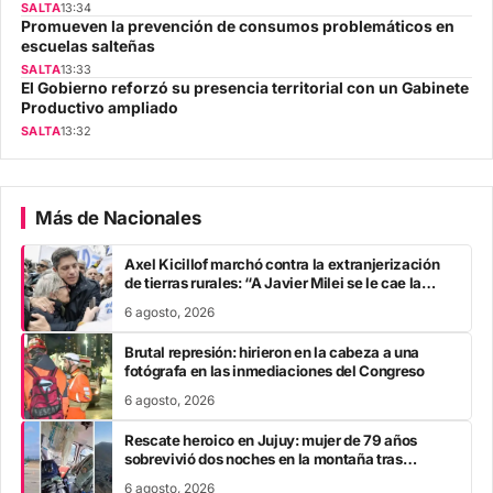
SALTA
13:34
Promueven la prevención de consumos problemáticos en
escuelas salteñas
SALTA
13:33
El Gobierno reforzó su presencia territorial con un Gabinete
Productivo ampliado
SALTA
13:32
Más de Nacionales
Axel Kicillof marchó contra la extranjerización
de tierras rurales: “A Javier Milei se le cae la
careta”
6 agosto, 2026
Brutal represión: hirieron en la cabeza a una
fotógrafa en las inmediaciones del Congreso
6 agosto, 2026
Rescate heroico en Jujuy: mujer de 79 años
sobrevivió dos noches en la montaña tras
fracturarse el fémur
6 agosto, 2026