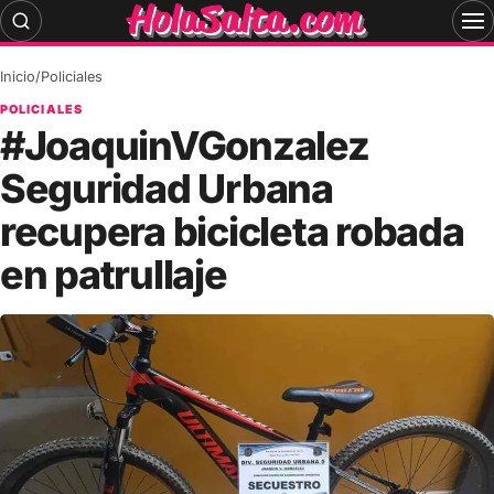
Skip
to
content
Inicio
/
Policiales
POLICIALES
#JoaquinVGonzalez
Seguridad Urbana
recupera bicicleta robada
en patrullaje