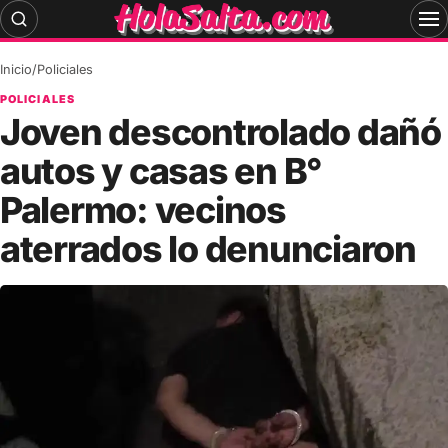
Skip
to
content
Inicio
/
Policiales
POLICIALES
Joven descontrolado dañó
autos y casas en B°
Palermo: vecinos
aterrados lo denunciaron