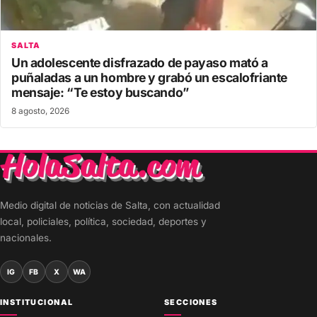
SALTA
Un adolescente disfrazado de payaso mató a
puñaladas a un hombre y grabó un escalofriante
mensaje: “Te estoy buscando”
8 agosto, 2026
Medio digital de noticias de Salta, con actualidad
local, policiales, política, sociedad, deportes y
nacionales.
IG
FB
X
WA
INSTITUCIONAL
SECCIONES