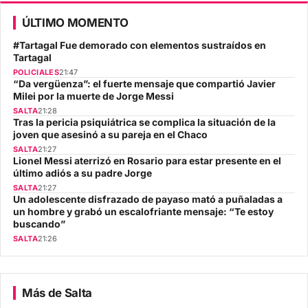
ÚLTIMO MOMENTO
#Tartagal Fue demorado con elementos sustraídos en
Tartagal
POLICIALES
21:47
“Da vergüenza”: el fuerte mensaje que compartió Javier
Milei por la muerte de Jorge Messi
SALTA
21:28
Tras la pericia psiquiátrica se complica la situación de la
joven que asesinó a su pareja en el Chaco
SALTA
21:27
Lionel Messi aterrizó en Rosario para estar presente en el
último adiós a su padre Jorge
SALTA
21:27
Un adolescente disfrazado de payaso mató a puñaladas a
un hombre y grabó un escalofriante mensaje: “Te estoy
buscando”
SALTA
21:26
Más de Salta