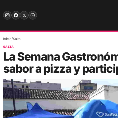
Skip
to
content
Inicio
/
Salta
SALTA
La Semana Gastronóm
sabor a pizza y partic