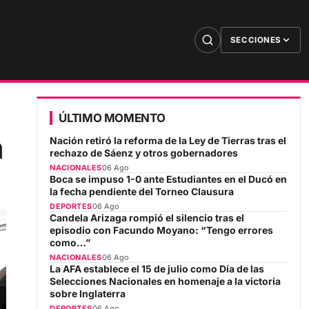
SECCIONES
ÚLTIMO MOMENTO
n
Nación retiró la reforma de la Ley de Tierras tras el
rechazo de Sáenz y otros gobernadores
NACIONALES
06 Ago
Boca se impuso 1-0 ante Estudiantes en el Ducó en
la fecha pendiente del Torneo Clausura
DEPORTES
06 Ago
Candela Arizaga rompió el silencio tras el
episodio con Facundo Moyano: “Tengo errores
como…”
NACIONALES
06 Ago
La AFA establece el 15 de julio como Día de las
Selecciones Nacionales en homenaje a la victoria
sobre Inglaterra
DEPORTES
06 Ago