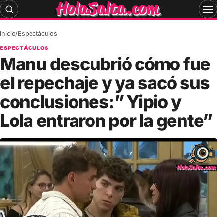
Skip
to
content
Inicio
/
Espectáculos
ESPECTÁCULOS
Manu descubrió cómo fue
el repechaje y ya sacó sus
conclusiones:” Yipio y
Lola entraron por la gente”