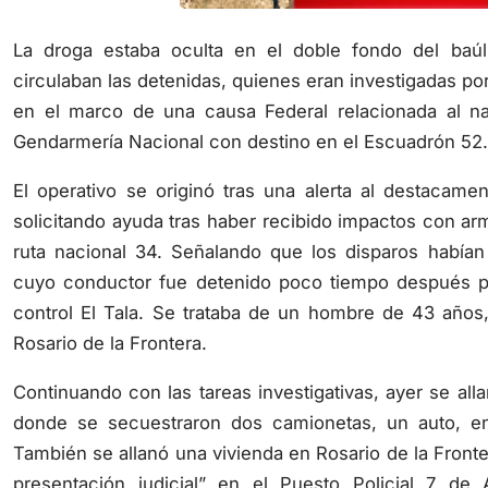
La droga estaba oculta en el doble fondo del baú
circulaban las detenidas, quienes eran investigadas po
en el marco de una causa Federal relacionada al nar
Gendarmería Nacional con destino en el Escuadrón 52.
El operativo se originó tras una alerta al destacame
solicitando ayuda tras haber recibido impactos con ar
ruta nacional 34. Señalando que los disparos había
cuyo conductor fue detenido poco tiempo después po
control El Tala. Se trataba de un hombre de 43 años,
Rosario de la Frontera.
Continuando con las tareas investigativas, ayer se all
donde se secuestraron dos camionetas, un auto, en
También se allanó una vivienda en Rosario de la Front
presentación judicial” en el Puesto Policial 7 d