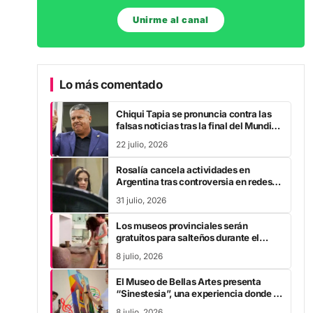
Unirme al canal
Lo más comentado
Chiqui Tapia se pronuncia contra las
falsas noticias tras la final del Mundial
2026
22 julio, 2026
Rosalía cancela actividades en
Argentina tras controversia en redes
sociales
31 julio, 2026
Los museos provinciales serán
gratuitos para salteños durante el
receso de invierno
8 julio, 2026
El Museo de Bellas Artes presenta
“Sinestesia”, una experiencia donde la
pintura se convierte en música
8 julio, 2026