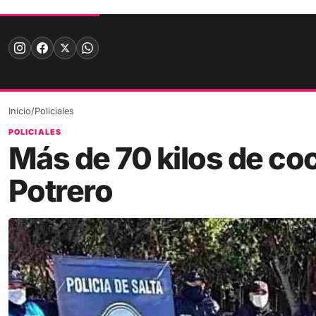
Skip
to
content
Inicio
/
Policiales
POLICIALES
Más de 70 kilos de co
Potrero