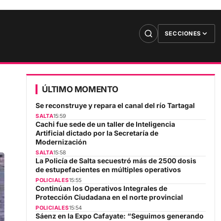
SECCIONES
ÚLTIMO MOMENTO
Se reconstruye y repara el canal del río Tartagal
SALTA
15:59
Cachi fue sede de un taller de Inteligencia
Artificial dictado por la Secretaría de
Modernización
SALTA
15:58
La Policía de Salta secuestró más de 2500 dosis
de estupefacientes en múltiples operativos
POLICIALES
15:55
Continúan los Operativos Integrales de
Protección Ciudadana en el norte provincial
POLICIALES
15:54
Sáenz en la Expo Cafayate: “Seguimos generando
oportunidades para que los jóvenes estudien, se