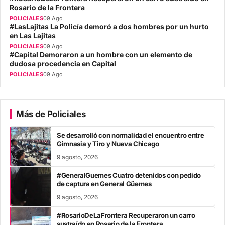
Rosario de la Frontera
POLICIALES
09 Ago
#LasLajitas La Policía demoró a dos hombres por un hurto
en Las Lajitas
POLICIALES
09 Ago
#Capital Demoraron a un hombre con un elemento de
dudosa procedencia en Capital
POLICIALES
09 Ago
Más de Policiales
Se desarrolló con normalidad el encuentro entre
Gimnasia y Tiro y Nueva Chicago
9 agosto, 2026
#GeneralGuemes Cuatro detenidos con pedido
de captura en General Güemes
9 agosto, 2026
#RosarioDeLaFrontera Recuperaron un carro
sustraído en Rosario de la Frontera