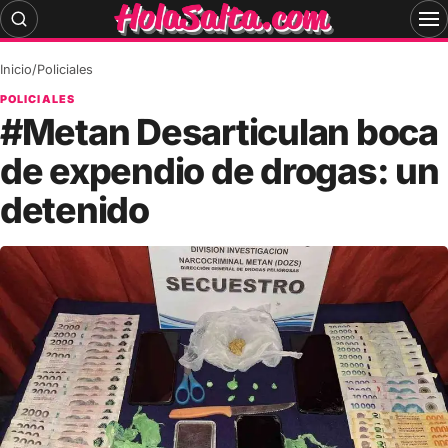
Skip
to
content
Inicio
/
Policiales
POLICIALES
#Metan Desarticulan boca
de expendio de drogas: un
detenido