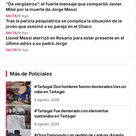
“Da vergüenza”: el fuerte mensaje que compartió Javier
Milei por la muerte de Jorge Messi
SALTA
08 Ago
Tras la pericia psiquiátrica se complica la situación de la
joven que asesinó a su pareja en el Chaco
SALTA
08 Ago
Lionel Messi aterrizó en Rosario para estar presente en el
último adiós a su padre Jorge
SALTA
08 Ago
Más de Policiales
#Tartagal Dos hombres fueron demorados tras un
robo en Tartagal
8 agosto, 2026
#Tartagal Fue demorado con elementos
sustraídos en Tartagal
8 agosto, 2026
#Oran Demorado con pedido de captura durante