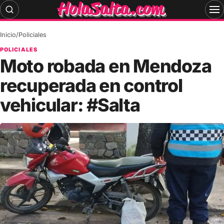
Skip
to
content
Inicio
/
Policiales
POLICIALES
Moto robada en Mendoza
recuperada en control
vehicular: #Salta