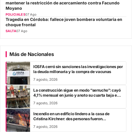
mantener la restricción de acercamiento contra Facundo
Moyano
POLICIALES
07 Ago
Tragedia en Córdoba: fallece joven bombera voluntaria en
choque frontal
SALTA
07 Ago
Más de Nacionales
IOSFA cerró sin sanciones las investigaciones por
la deuda millonaria y la compra de vacunas
7 agosto, 2026
La construcción sigue en modo “serrucho”: cayó
4,1% mensual en junio y anoto su cuarta baja en
el año
7 agosto, 2026
Incendio en un edificio lindero a la casa de
Cristina Kirchner: dos personas fueron
trasladadas por inhalación de humo
7 agosto, 2026