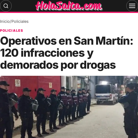
Skip
to
content
Inicio
/
Policiales
POLICIALES
Operativos en San Martín:
120 infracciones y
demorados por drogas