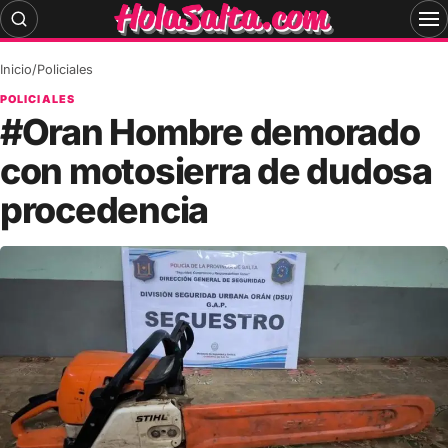
Skip
to
content
Inicio
/
Policiales
POLICIALES
#Oran Hombre demorado
con motosierra de dudosa
procedencia