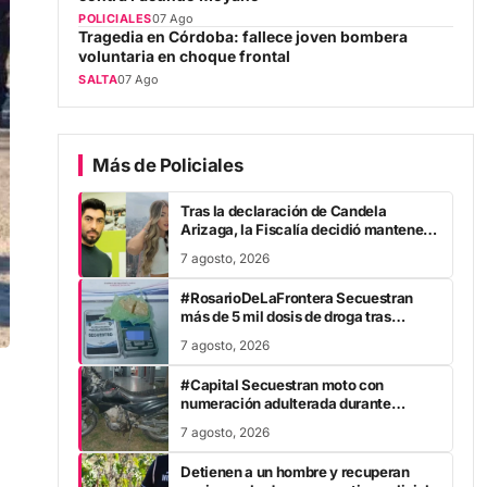
POLICIALES
07 Ago
Tragedia en Córdoba: fallece joven bombera
voluntaria en choque frontal
SALTA
07 Ago
Más de Policiales
Tras la declaración de Candela
Arizaga, la Fiscalía decidió mantener
la restricción de acercamiento contra
7 agosto, 2026
Facundo Moyano
#RosarioDeLaFrontera Secuestran
más de 5 mil dosis de droga tras
denuncia web
7 agosto, 2026
#Capital Secuestran moto con
numeración adulterada durante
patrullaje
7 agosto, 2026
Detienen a un hombre y recuperan