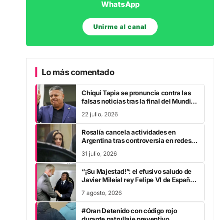
WhatsApp
Unirme al canal
Lo más comentado
Chiqui Tapia se pronuncia contra las
falsas noticias tras la final del Mundial
2026
22 julio, 2026
Rosalía cancela actividades en
Argentina tras controversia en redes
sociales
31 julio, 2026
“¡Su Majestad!”: el efusivo saludo de
Javier Mileial rey Felipe VI de España
en su visita a Colombia
7 agosto, 2026
#Oran Detenido con código rojo
durante patrullaje preventivo