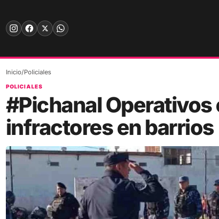
Skip
to
content
Inicio
/
Policiales
POLICIALES
#Pichanal Operativos
infractores en barrios