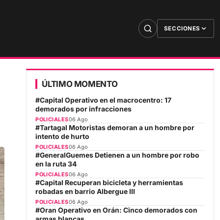
SECCIONES
ÚLTIMO MOMENTO
#Capital Operativo en el macrocentro: 17
demorados por infracciones
POLICIALES
06 Ago
#Tartagal Motoristas demoran a un hombre por
intento de hurto
POLICIALES
06 Ago
#GeneralGuemes Detienen a un hombre por robo
en la ruta 34
POLICIALES
06 Ago
#Capital Recuperan bicicleta y herramientas
robadas en barrio Albergue III
POLICIALES
06 Ago
#Oran Operativo en Orán: Cinco demorados con
armas blancas