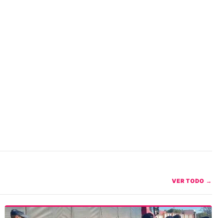
VER TODO →