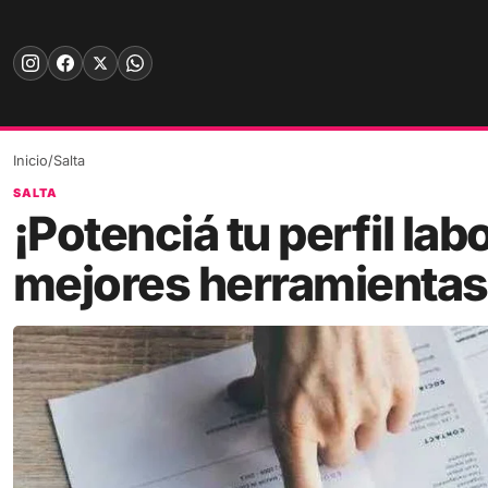
Skip
to
content
Inicio
/
Salta
SALTA
¡Potenciá tu perfil lab
mejores herramientas