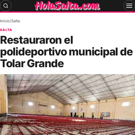
Skip
to
content
Inicio
/
Salta
SALTA
Restauraron el
polideportivo municipal de
Tolar Grande