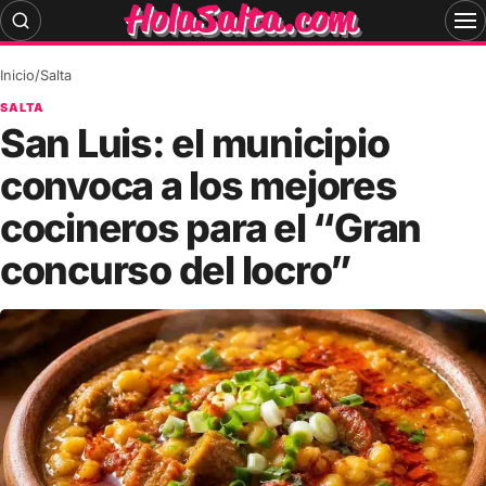
Skip
to
content
Inicio
/
Salta
SALTA
San Luis: el municipio
convoca a los mejores
cocineros para el “Gran
concurso del locro”