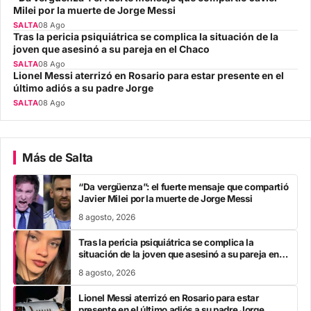
Milei por la muerte de Jorge Messi
SALTA
08 Ago
Tras la pericia psiquiátrica se complica la situación de la
joven que asesinó a su pareja en el Chaco
SALTA
08 Ago
Lionel Messi aterrizó en Rosario para estar presente en el
último adiós a su padre Jorge
SALTA
08 Ago
Más de Salta
“Da vergüenza”: el fuerte mensaje que compartió
Javier Milei por la muerte de Jorge Messi
8 agosto, 2026
Tras la pericia psiquiátrica se complica la
situación de la joven que asesinó a su pareja en el
Chaco
8 agosto, 2026
Lionel Messi aterrizó en Rosario para estar
presente en el último adiós a su padre Jorge