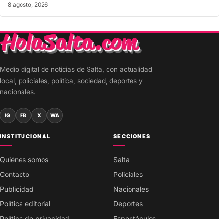
8 agosto, 2026
Medio digital de noticias de Salta, con actualidad
local, policiales, política, sociedad, deportes y
nacionales.
IG
FB
X
WA
INSTITUCIONAL
SECCIONES
Quiénes somos
Salta
Contacto
Policiales
Publicidad
Nacionales
Política editorial
Deportes
Política de privacidad
Espectáculos