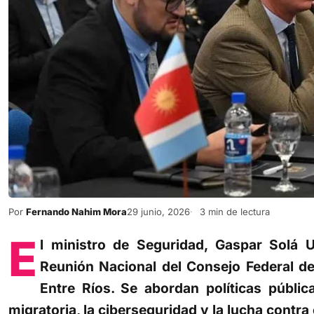
Por
Fernando Nahim Mora
29 junio, 2026
3 min de lectura
E
l ministro de Seguridad, Gaspar Solá U
Reunión Nacional del Consejo Federal de
Entre Ríos. Se abordan políticas públic
migratoria, la ciberseguridad y la lucha contra