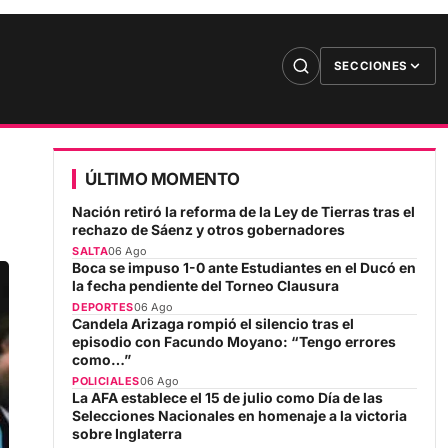
SECCIONES
ÚLTIMO MOMENTO
Nación retiró la reforma de la Ley de Tierras tras el
rechazo de Sáenz y otros gobernadores
SALTA
06 Ago
Boca se impuso 1-0 ante Estudiantes en el Ducó en
la fecha pendiente del Torneo Clausura
DEPORTES
06 Ago
Candela Arizaga rompió el silencio tras el
episodio con Facundo Moyano: “Tengo errores
como…”
POLICIALES
06 Ago
La AFA establece el 15 de julio como Día de las
Selecciones Nacionales en homenaje a la victoria
sobre Inglaterra
DEPORTES
06 Ago