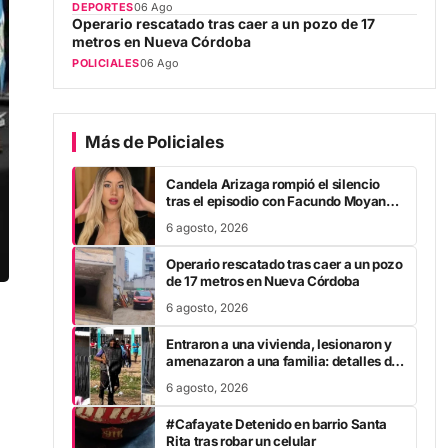
Operario rescatado tras caer a un pozo de 17
metros en Nueva Córdoba
POLICIALES
06 Ago
Más de Policiales
Candela Arizaga rompió el silencio
tras el episodio con Facundo Moyano:
“Tengo errores como…”
6 agosto, 2026
Operario rescatado tras caer a un pozo
de 17 metros en Nueva Córdoba
6 agosto, 2026
Entraron a una vivienda, lesionaron y
amenazaron a una familia: detalles de
un violento ataque y cómo avanza el
6 agosto, 2026
caso
#Cafayate Detenido en barrio Santa
Rita tras robar un celular