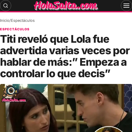
Skip
to
content
Inicio
/
Espectáculos
ESPECTÁCULOS
Titi reveló que Lola fue
advertida varias veces por
hablar de más:” Empeza a
controlar lo que decis”