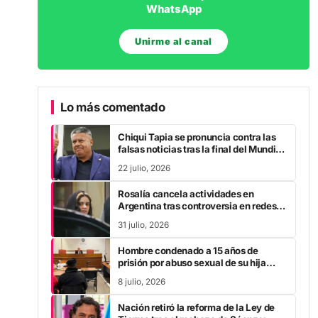
Unirme al canal
Lo más comentado
Chiqui Tapia se pronuncia contra las
falsas noticias tras la final del Mundial
2026
22 julio, 2026
Rosalía cancela actividades en
Argentina tras controversia en redes
sociales
31 julio, 2026
Hombre condenado a 15 años de
prisión por abuso sexual de su hija
durante la pandemia
8 julio, 2026
Nación retiró la reforma de la Ley de
Tierras tras el rechazo de Sáenz y
otros gobernadores