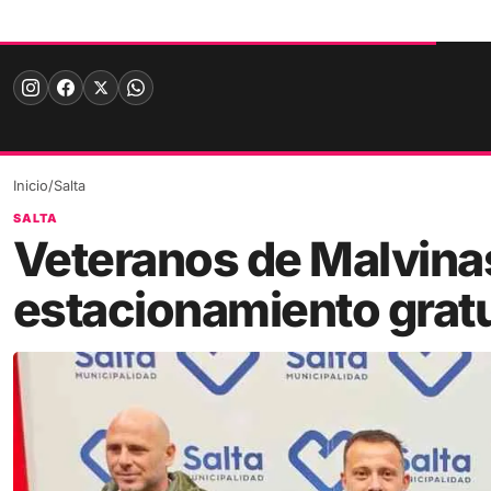
Skip
to
content
Inicio
/
Salta
SALTA
Veteranos de Malvinas
estacionamiento gratu