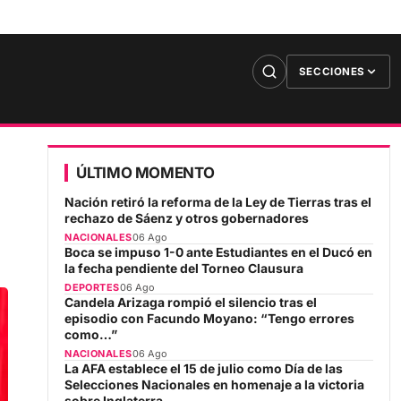
SECCIONES
ÚLTIMO MOMENTO
Nación retiró la reforma de la Ley de Tierras tras el
rechazo de Sáenz y otros gobernadores
NACIONALES
06 Ago
Boca se impuso 1-0 ante Estudiantes en el Ducó en
la fecha pendiente del Torneo Clausura
DEPORTES
06 Ago
Candela Arizaga rompió el silencio tras el
episodio con Facundo Moyano: “Tengo errores
como…”
NACIONALES
06 Ago
La AFA establece el 15 de julio como Día de las
Selecciones Nacionales en homenaje a la victoria
sobre Inglaterra
DEPORTES
06 Ago