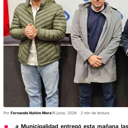
Por
Fernando Nahim Mora
16 junio, 2026
2 min de lectura
L
a Municipalidad entregó esta mañana la