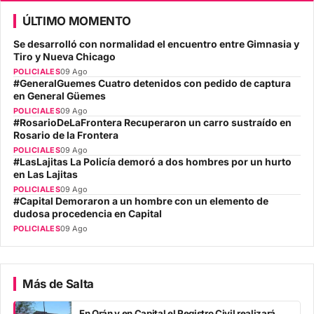
ÚLTIMO MOMENTO
Se desarrolló con normalidad el encuentro entre Gimnasia y
Tiro y Nueva Chicago
POLICIALES
09 Ago
#GeneralGuemes Cuatro detenidos con pedido de captura
en General Güemes
POLICIALES
09 Ago
#RosarioDeLaFrontera Recuperaron un carro sustraído en
Rosario de la Frontera
POLICIALES
09 Ago
#LasLajitas La Policía demoró a dos hombres por un hurto
en Las Lajitas
POLICIALES
09 Ago
#Capital Demoraron a un hombre con un elemento de
dudosa procedencia en Capital
POLICIALES
09 Ago
Más de Salta
En Orán y en Capital el Registro Civil realizará