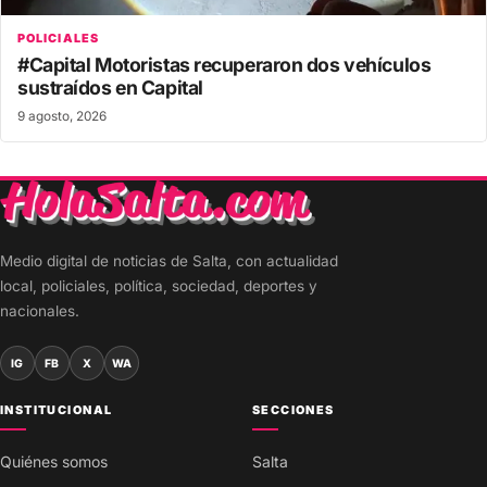
POLICIALES
#Capital Motoristas recuperaron dos vehículos
sustraídos en Capital
9 agosto, 2026
Medio digital de noticias de Salta, con actualidad
local, policiales, política, sociedad, deportes y
nacionales.
IG
FB
X
WA
INSTITUCIONAL
SECCIONES
Quiénes somos
Salta