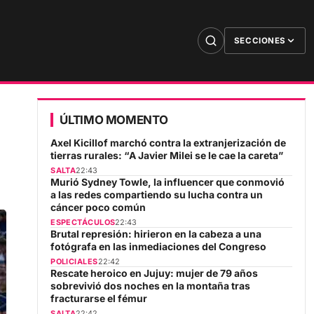
SECCIONES
ÚLTIMO MOMENTO
Axel Kicillof marchó contra la extranjerización de
tierras rurales: “A Javier Milei se le cae la careta”
SALTA
22:43
Murió Sydney Towle, la influencer que conmovió
a las redes compartiendo su lucha contra un
cáncer poco común
ESPECTÁCULOS
22:43
Brutal represión: hirieron en la cabeza a una
fotógrafa en las inmediaciones del Congreso
POLICIALES
22:42
Rescate heroico en Jujuy: mujer de 79 años
sobrevivió dos noches en la montaña tras
fracturarse el fémur
SALTA
22:42