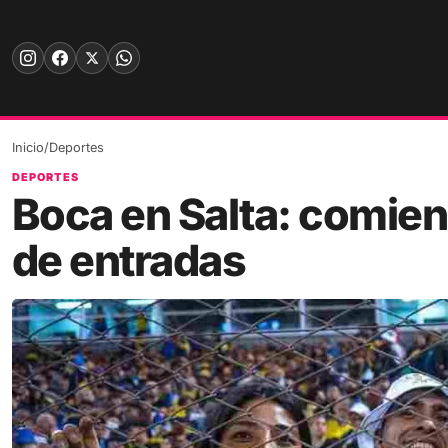
Skip
to
content
Inicio
/
Deportes
DEPORTES
Boca en Salta: comien
de entradas