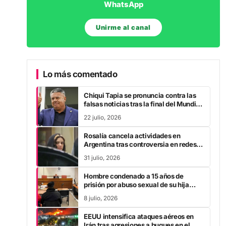
WhatsApp
Unirme al canal
Lo más comentado
Chiqui Tapia se pronuncia contra las
falsas noticias tras la final del Mundial
2026
22 julio, 2026
Rosalía cancela actividades en
Argentina tras controversia en redes
sociales
31 julio, 2026
Hombre condenado a 15 años de
prisión por abuso sexual de su hija
durante la pandemia
8 julio, 2026
EEUU intensifica ataques aéreos en
Irán tras agresiones a buques en el