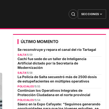
SECCIONES
ÚLTIMO MOMENTO
Se reconstruye y repara el canal del río Tartagal
SALTA
15:59
Cachi fue sede de un taller de Inteligencia
Artificial dictado por la Secretaría de
Modernización
SALTA
15:58
La Policía de Salta secuestró más de 2500 dosis
de estupefacientes en múltiples operativos
POLICIALES
15:55
Continúan los Operativos Integrales de
Protección Ciudadana en el norte provincial
POLICIALES
15:54
Sáenz en la Expo Cafayate: “Seguimos generando
oportunidades para que los jóvenes estudien, se