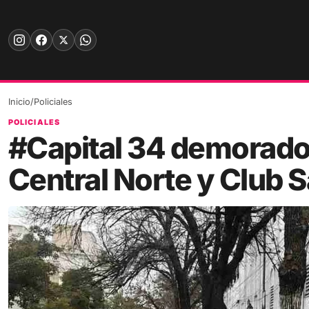
Skip
to
content
Inicio
/
Policiales
POLICIALES
#Capital 34 demorados
Central Norte y Club 