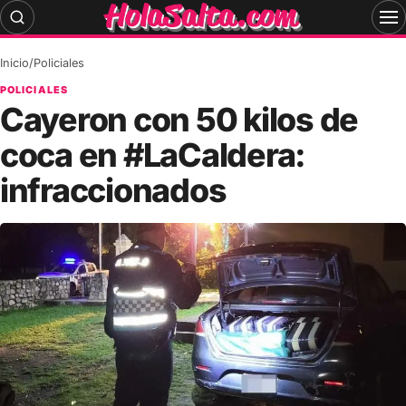
Skip
to
content
Inicio
/
Policiales
POLICIALES
Cayeron con 50 kilos de
coca en #LaCaldera:
infraccionados