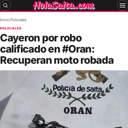
Skip
to
content
Inicio
/
Policiales
POLICIALES
Cayeron por robo
calificado en #Oran:
Recuperan moto robada