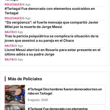
POLICIALES
08 Ago
#Tartagal Fue demorado con elementos sustraídos en
Tartagal
POLICIALES
08 Ago
“Da vergüenza”: el fuerte mensaje que compartió Javier
Milei por la muerte de Jorge Messi
SALTA
08 Ago
Tras la pericia psiquiátrica se complica la situación de la
joven que asesinó a su pareja en el Chaco
SALTA
08 Ago
Lionel Messi aterrizó en Rosario para estar presente en el
último adiós a su padre Jorge
SALTA
08 Ago
Más de Policiales
#Tartagal Dos hombres fueron demorados tras un
robo en Tartagal
8 agosto, 2026
#Tartagal Fue demorado con elementos