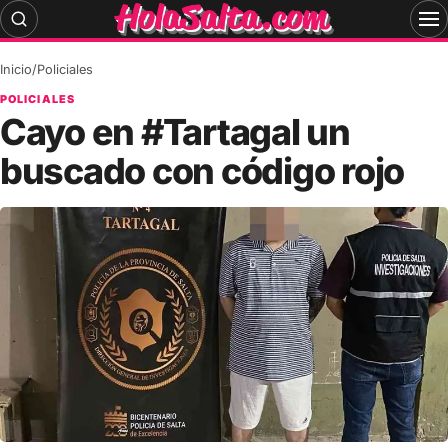
Skip
to
content
Inicio
/
Policiales
POLICIALES
Cayo en #Tartagal un
buscado con código rojo