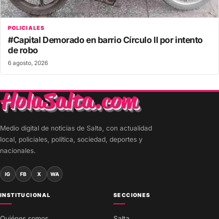
POLICIALES
#Capital Demorado en barrio Círculo II por intento
de robo
6 agosto, 2026
Medio digital de noticias de Salta, con actualidad
local, policiales, política, sociedad, deportes y
nacionales.
IG
FB
X
WA
INSTITUCIONAL
SECCIONES
Quiénes somos
Salta