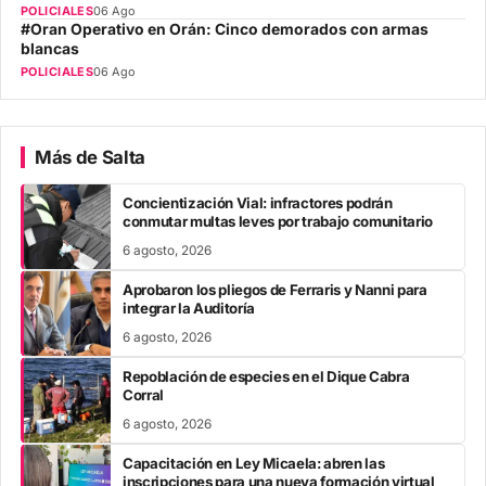
POLICIALES
06 Ago
#Oran Operativo en Orán: Cinco demorados con armas
blancas
POLICIALES
06 Ago
Más de Salta
Concientización Vial: infractores podrán
conmutar multas leves por trabajo comunitario
6 agosto, 2026
Aprobaron los pliegos de Ferraris y Nanni para
integrar la Auditoría
6 agosto, 2026
Repoblación de especies en el Dique Cabra
Corral
6 agosto, 2026
Capacitación en Ley Micaela: abren las
inscripciones para una nueva formación virtual