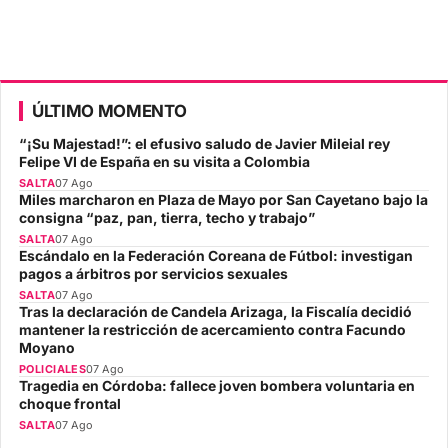
ÚLTIMO MOMENTO
“¡Su Majestad!”: el efusivo saludo de Javier Mileial rey
Felipe VI de España en su visita a Colombia
SALTA
07 Ago
Miles marcharon en Plaza de Mayo por San Cayetano bajo la
consigna “paz, pan, tierra, techo y trabajo”
SALTA
07 Ago
Escándalo en la Federación Coreana de Fútbol: investigan
pagos a árbitros por servicios sexuales
SALTA
07 Ago
Tras la declaración de Candela Arizaga, la Fiscalía decidió
mantener la restricción de acercamiento contra Facundo
Moyano
POLICIALES
07 Ago
Tragedia en Córdoba: fallece joven bombera voluntaria en
choque frontal
SALTA
07 Ago