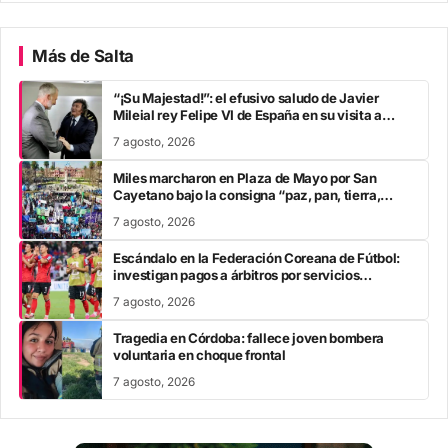
Más de Salta
“¡Su Majestad!”: el efusivo saludo de Javier
Mileial rey Felipe VI de España en su visita a
Colombia
7 agosto, 2026
Miles marcharon en Plaza de Mayo por San
Cayetano bajo la consigna “paz, pan, tierra,
techo y trabajo”
7 agosto, 2026
Escándalo en la Federación Coreana de Fútbol:
investigan pagos a árbitros por servicios
sexuales
7 agosto, 2026
Tragedia en Córdoba: fallece joven bombera
voluntaria en choque frontal
7 agosto, 2026