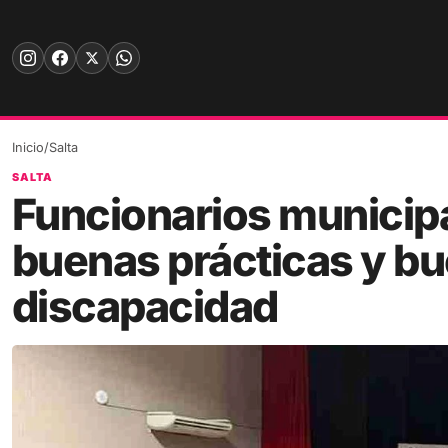
Skip
to
content
Inicio
/
Salta
SALTA
Funcionarios municipa
buenas prácticas y bu
discapacidad