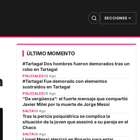
SECCIONES
ÚLTIMO MOMENTO
#Tartagal Dos hombres fueron demorados tras un
robo en Tartagal
n
POLICIALES
08 Ago
#Tartagal Fue demorado con elementos
sustraídos en Tartagal
POLICIALES
08 Ago
“Da vergüenza”: el fuerte mensaje que compartió
Javier Milei por la muerte de Jorge Messi
SALTA
08 Ago
Tras la pericia psiquiátrica se complica la
situación de la joven que asesinó a su pareja en el
Chaco
SALTA
08 Ago
Lionel Messi aterrizó en Rosario para estar