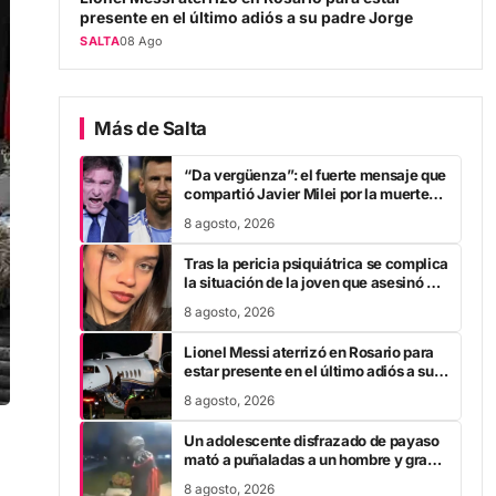
presente en el último adiós a su padre Jorge
SALTA
08 Ago
Más de Salta
“Da vergüenza”: el fuerte mensaje que
compartió Javier Milei por la muerte
de Jorge Messi
8 agosto, 2026
Tras la pericia psiquiátrica se complica
la situación de la joven que asesinó a
su pareja en el Chaco
8 agosto, 2026
Lionel Messi aterrizó en Rosario para
estar presente en el último adiós a su
padre Jorge
8 agosto, 2026
Un adolescente disfrazado de payaso
mató a puñaladas a un hombre y grabó
un escalofriante mensaje: “Te estoy
8 agosto, 2026