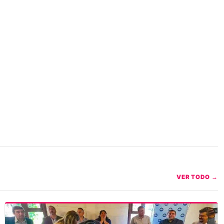
VER TODO →