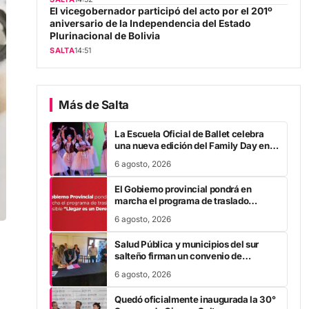
El vicegobernador participó del acto por el 201º
aniversario de la Independencia del Estado
Plurinacional de Bolivia
SALTA
14:51
Más de Salta
La Escuela Oficial de Ballet celebra
una nueva edición del Family Day en el
Teatro Provincial
6 agosto, 2026
El Gobierno provincial pondrá en
marcha el programa de traslado
accesible “Llegar es un Derecho”
6 agosto, 2026
Salud Pública y municipios del sur
salteño firman un convenio de
descentralización para agilizar
6 agosto, 2026
trámites de Incluir Salud
Quedó oficialmente inaugurada la 30°