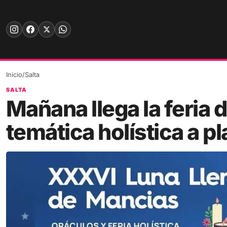
Skip
to
content
Inicio
/
Salta
SALTA
Mañana llega la feria
temática holística a p