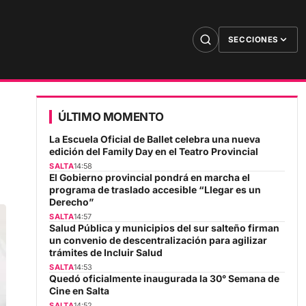
SECCIONES
ÚLTIMO MOMENTO
La Escuela Oficial de Ballet celebra una nueva
edición del Family Day en el Teatro Provincial
SALTA
14:58
El Gobierno provincial pondrá en marcha el
programa de traslado accesible “Llegar es un
Derecho”
SALTA
14:57
Salud Pública y municipios del sur salteño firman
un convenio de descentralización para agilizar
trámites de Incluir Salud
SALTA
14:53
Quedó oficialmente inaugurada la 30° Semana de
Cine en Salta
SALTA
14:52