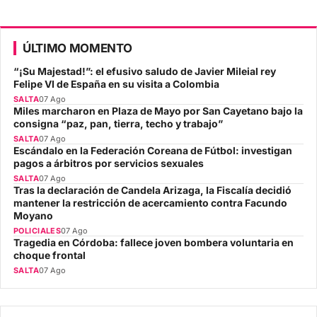
ÚLTIMO MOMENTO
“¡Su Majestad!”: el efusivo saludo de Javier Mileial rey
Felipe VI de España en su visita a Colombia
SALTA
07 Ago
Miles marcharon en Plaza de Mayo por San Cayetano bajo la
consigna “paz, pan, tierra, techo y trabajo”
SALTA
07 Ago
Escándalo en la Federación Coreana de Fútbol: investigan
pagos a árbitros por servicios sexuales
SALTA
07 Ago
Tras la declaración de Candela Arizaga, la Fiscalía decidió
mantener la restricción de acercamiento contra Facundo
Moyano
POLICIALES
07 Ago
Tragedia en Córdoba: fallece joven bombera voluntaria en
choque frontal
SALTA
07 Ago