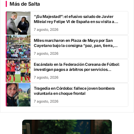
Más de Salta
“¡Su Majestad!”: el efusivo saludo de Javier
Mileial rey Felipe VI de España en su visita a
Colombia
7 agosto, 2026
Miles marcharon en Plaza de Mayo por San
Cayetano bajo la consigna “paz, pan, tierra,
techo y trabajo”
7 agosto, 2026
Escándalo en la Federación Coreana de Fútbol:
investigan pagos a árbitros por servicios
sexuales
7 agosto, 2026
Tragedia en Córdoba: fallece joven bombera
voluntaria en choque frontal
7 agosto, 2026