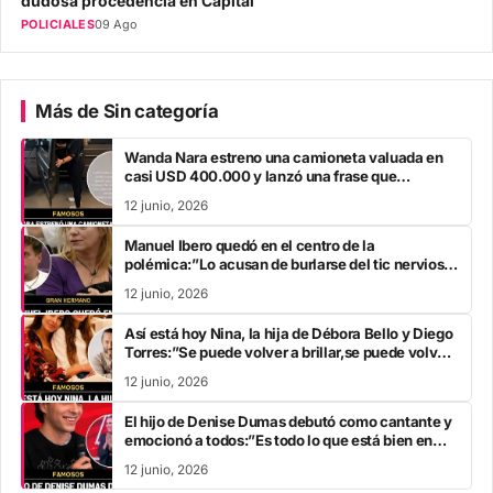
dudosa procedencia en Capital
POLICIALES
09 Ago
Más de Sin categoría
Wanda Nara estreno una camioneta valuada en
casi USD 400.000 y lanzó una frase que
encendió las redes
12 junio, 2026
Manuel Ibero quedó en el centro de la
polémica:”Lo acusan de burlarse del tic nervioso
de Tamara Paganini “
12 junio, 2026
Así está hoy Nina, la hija de Débora Bello y Diego
Torres:”Se puede volver a brillar,se puede volver
a empezar “
12 junio, 2026
El hijo de Denise Dumas debutó como cantante y
emocionó a todos:”Es todo lo que está bien en
este planeta”
12 junio, 2026